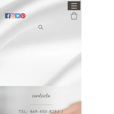
contacto
TEL:
469-450-8283
/