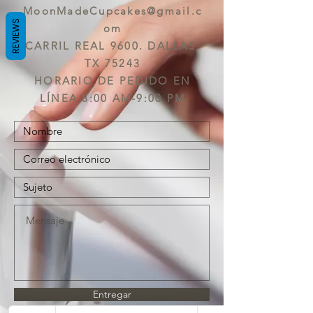
MoonMadeCupcakes@gmail.c
REVIEWS
om
CARRIL REAL 9600. DALLAS,
TX 75243
HORARIO DE PEDIDO EN
LÍNEA 8:00 AM-9:00 PM
Entregar