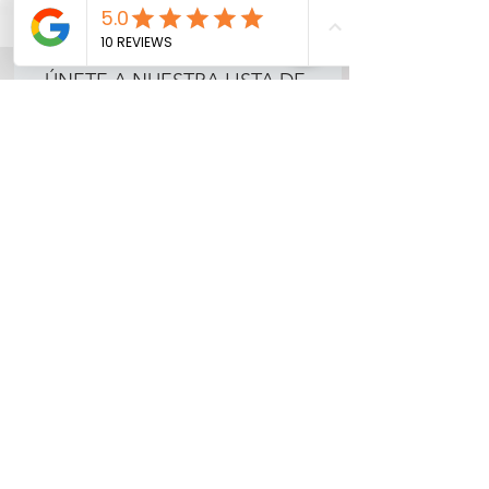
ÚNETE A NUESTRA LISTA DE
CORREOS
Suscríbase ahora
Preguntas más frecuentes
Envío y reembolsos
Política de la tienda
©2021 por Moon Made Cupcakes
Creado por AJ
817 818 6262