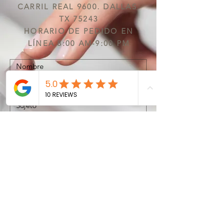
CARRIL REAL 9600. DALLAS,
TX 75243
HORARIO DE PEDIDO EN
LÍNEA 8:00 AM-9:00 PM
Entregar