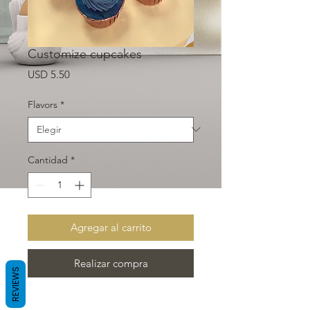
Customize cupcakes
Precio
USD 5.50
Flavors
*
Cantidad
*
Agregar al carrito
Realizar compra
REVIEWS