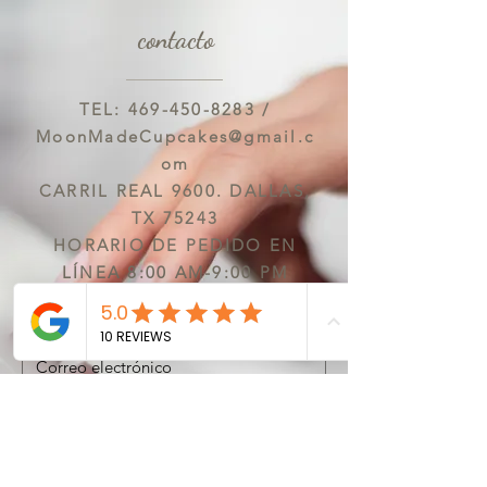
contacto
TEL:
469-450-8283
/
MoonMadeCupcakes@gmail.c
om
CARRIL REAL 9600. DALLAS,
TX 75243
HORARIO DE PEDIDO EN
LÍNEA 8:00 AM-9:00 PM